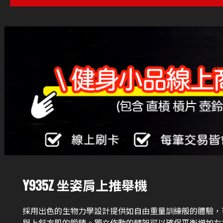
Y935Z 坐姿肩上推舉機
採用出色的生物力學設計提供如自由重量訓練般的體驗，
與上斜方肌的鍛鍊。獨立作動的臂架可以確保平衡增加左