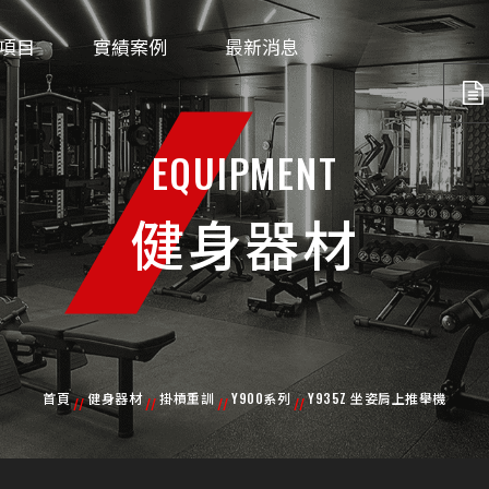
項目
實績案例
最新消息
EQUIPMENT
健身器材
首頁
健身器材
掛槓重訓
Y900系列
Y935Z 坐姿肩上推舉機
//
//
//
//