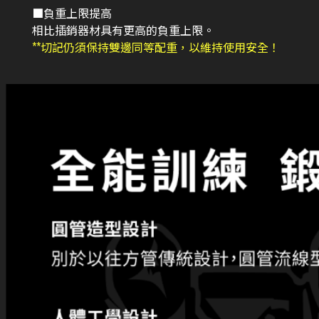
■負重上限提高
相比插銷器材具有更高的負重上限。
**切記仍須保持雙邊同等配重，以維持使用安全！