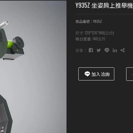
Y935Z 坐姿肩上推
商品編號：Y935Z
尺寸: 129*126*148(公分)
機台重量: 140公斤
分享：
加入洽詢