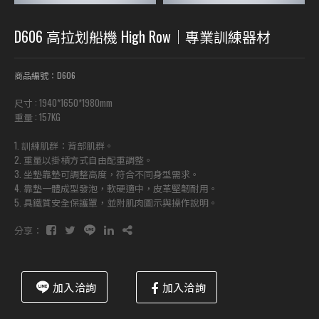
D606 高拉划船機 High Row｜專業訓練器材
商品編號：D606
尺寸 : 1940*1650*1980mm
重量 : 157KG
1. 訓練肌群：背部肌群。
2. 重量以掛槓方式自由配重調整。
3. 坐墊靠墊可調整高度，符合不同身型需求。
4. 靠墊一體成型發泡，軟硬適中，皮革堅韌耐用。
5. 具鐵質安全保護罩，並附肌肉圖示與操作說明。
分享：
加入洽詢
加入洽詢