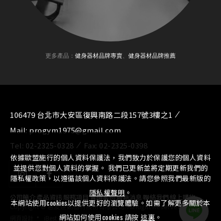
更多產品：
健身器材品牌專賣
、
健身器材品牌推薦
106479 台北市大安區復興南路二段157號3樓之1
Mail:
progym1975@gmail.com
Tel:
02-2325-0328
Fax:
02-2325-0398
依據歐盟施行的個人資料保護法，我們致力於保護您的個人資料
並提供您對個人資料的掌握。 我們已更新並將定期更新我們的
隱私權政策，以遵循該個人資料保護法。請您參照我們最新版的
隱私權聲明
。
公司簡介
⁄
產品資訊
⁄
服務項目
⁄
實績案例
⁄
最新消息
⁄
聯絡我們
⁄
線上購物
本網站使用cookies以提供更好的瀏覽體驗。如需了解更多關於本
Copyright © 惠友運動器材股份有限公司. All Right Reserved.
‧
網站如何使用cookies 請按
這裏
。
網頁設計
iBest