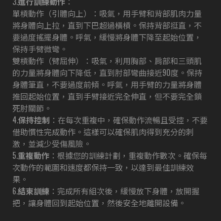
3.
進行訓練動作
：
單槓動作（引體向上）：吸氣，用手臂和背部肌肉力量
將身體向上拉，直到下巴超過橫槓。保持背部挺直，不
要過度搖擺身體。呼氣，緩慢將身體下降至起始位置，
保持手臂微彎。
雙槓動作（臂屈伸）：吸氣，利用胸部、肩部和三頭肌
的力量將身體向下降低，直到肘部彎曲接近90度。保持
身體筆直，不要過度前傾。呼氣，用手臂的力量將身體
推回起始位置，直到手臂接近完全伸直，但不要完全鎖
死肘關節。
4.
保持控制
：在每次重複中，確保動作流暢且受控，不要
借助慣性完成動作。這樣可以確保肌肉得到充分的刺
激，並減少受傷風險。
5.
重複動作
：根據您的訓練計劃，重複動作數次。確保每
次動作的範圍和速度都保持一致，以達到最佳訓練效
果。
6.
結束訓練
：完成所有組次後，緩慢放下身體，放開握
把，讓身體回到起始位置，然後安全地離開設備。