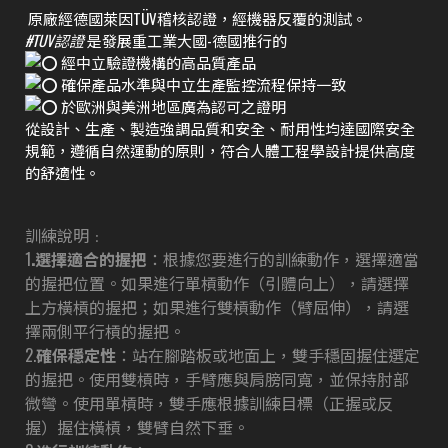
原廠經德國萊因TÜV稽核認證，經機器反覆的測試。
#TUV認證
是發展重工業大國-德國推行的
經中立驗證機構的高品質產品
確保產品水準與中立生產監控流程保持一致
於歐洲與美洲地區廣為認可之證明
從設計、生產、製造強調品質和安全、耐用性均達國際安全
規範，遵循自然運動的原則，符合人體工程學設計提供高度
的舒適性。
訓練說明﹕
1
.選擇適合的握把
：根據您要進行的訓練動作，選擇適當
的握把位置。如果進行單槓動作（引體向上），請選擇
上方橫槓的握把；如果進行雙槓動作（臂屈伸），請選
擇兩側平行槓的握把。
2.
確保穩定性
：站在腳踏板或地面上，雙手穩固握住選定
的握把。使用雙槓時，手臂應與肩膀同寬，並保持肘部
微彎。使用單槓時，雙手應根據訓練目標（正握或反
握）握住橫槓，雙臂自然下垂。