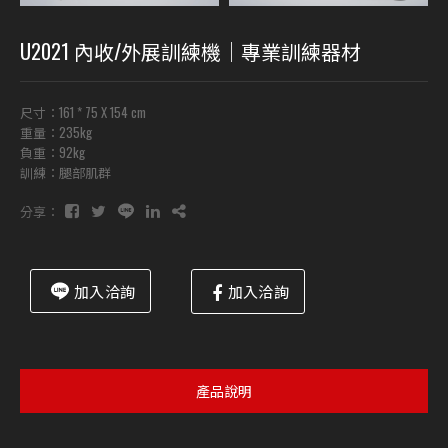
U2021 內收/外展訓練機｜專業訓練器材
尺寸：161 * 75 X 154 cm
重量：235kg
負重：92kg
訓練：腿部肌群
分享：
加入洽詢
加入洽詢
產品說明