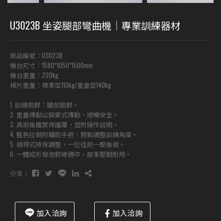
U3023B 坐姿腿部彎曲機｜專業訓練器材
商品編號：U3023B
機台尺寸：1580*1050*1500mm
機台重量：220kg
槓片重量：標準型110kg/重量型140kg
1. 訓練肌群：腿部肌群。
2. 重量傳動以鋼索式傳動、順暢安全。
3. 具前後鐵質保護罩，並附操作說明。
4. 藍色拉銷附輔助手把，輕鬆調整訓練角度。
5. 槓桿式椅背調整，一拉往前一壓後退。
6. 一體成形發泡軟硬適中，皮革堅韌耐用。
分享：
加入洽詢
加入洽詢