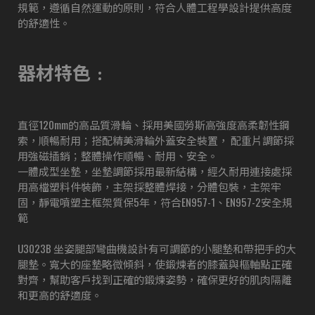
規範，遵循自然運動的原則，符合人體工程學設計提供高度
的舒適性。
器材特色﹕
直徑120mm的高品質滑輪、採用美國勞斯高強度高柔韌性鋼
索，順暢耐用；搭配精美滑輪外蓋安全裝置， 配重片調節採
用強磁插銷；整體操作順暢、耐用、安全。
一體成型坐墊，坐墊調節採用最新結構，經久耐用連接處採
用高檔塑料件裝飾，主架採整體焊接，分體包裝，主架牢
固，靜電噴塑主框架質保5年，符合EN957-1、EN957-2安全規
範
U3023B 坐姿腿部彎曲機設計有可調節的小腿墊和帶把手的大
腿墊。寬大的座墊略微傾斜，使鍛煉者的膝蓋與樞軸點正確
對齊，幫助客戶找到正確的鍛煉姿勢，確保更好的肌肉隔離
和更高的舒適度。