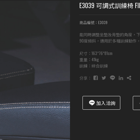
E3039 可調式訓練椅 F
商品編號：E3039
能同時調整坐墊及背墊的角度，
90度傾斜，適用於多種訓練動作
尺寸：163*76*81cm
重量：41kg
訓練：綜合訓練
分享：
加入洽詢