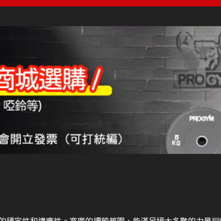
的穩定性和適應性。寬廣的調節範圍，能滿足絕大多數的力量訓