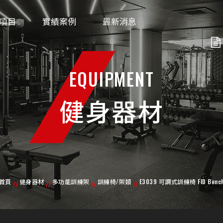
項目
實績案例
最新消息
EQUIPMENT
健身器材
首頁
健身器材
多功能訓練架
訓練椅/架類
E3039 可調式訓練椅 FID Benc
//
//
//
//