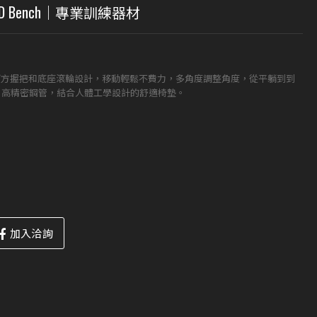
ID Bench｜專業訓練器材
下方握把和底座滾輪設計，移動輕鬆不費力，多角度調整角度，從平躺到到
，高精密鋼管，結合人體工學設計的舒適椅墊。
加入洽詢