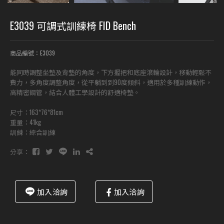
E3039 可調式訓練椅 FID Bench
商品編號：E3039
能同時調整坐墊及背墊的角度，下方握把和底座滾輪設計，移動輕鬆不
費力，多角度調整角度，從平躺到到90度傾斜，適用於多種訓練動作，
高精密鋼管，結合人體工學設計的舒適椅墊。
尺寸：163*76*81cm
重量：41kg
訓練：綜合訓練
分享：
加入洽詢
加入洽詢