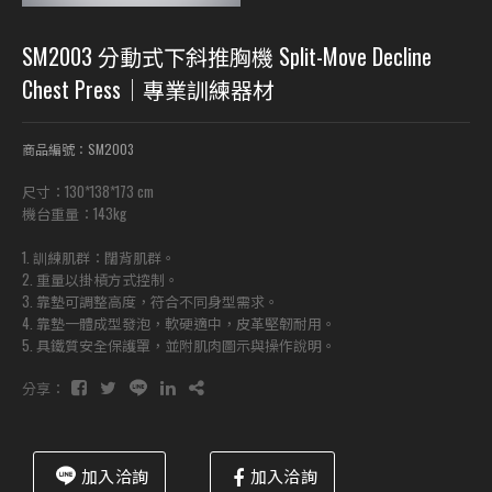
SM2003 分動式下斜推胸機 Split-Move Decline
Chest Press｜專業訓練器材
商品編號：SM2003
尺寸：130*138*173 cm
機台重量：143kg
1. 訓練肌群：闊背肌群。
2. 重量以掛槓方式控制。
3. 靠墊可調整高度，符合不同身型需求。
4. 靠墊一體成型發泡，軟硬適中，皮革堅韌耐用。
5. 具鐵質安全保護罩，並附肌肉圖示與操作說明。
分享：
加入洽詢
加入洽詢