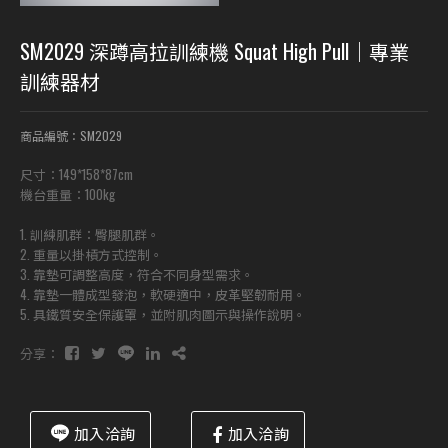
SM2029 深蹲高拉訓練機 Squat High Pull｜專業
訓練器材
商品編號：SM2029
尺寸：149*158*87cm
機台重量：100kg
1. 訓練肌群：臀腿肌群。
2. 重量以掛槓方式控制。
3. 靠墊可調整高度，符合不同身型需求。
4. 靠墊一體成型發泡，軟硬適中，皮革堅韌耐用。
5. 具鐵質安全保護罩，並附肌肉圖示與操作說明。
分享：
加入洽詢
加入洽詢