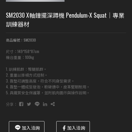
SM2030 X軸鐘擺深蹲機 Pendulum-X Squat｜專業
訓練器材
商品編號：SM2030
尺寸：149*158*87cm
機台重量：100kg
1. 訓練肌群：臀腿肌群。
2. 重量以掛槓方式控制。
3. 靠墊可調整高度，符合不同身型需求。
4. 靠墊一體成型發泡，軟硬適中，皮革堅韌耐用。
5. 具鐵質安全保護罩，並附肌肉圖示與操作說明。
分享：
加入洽詢
加入洽詢