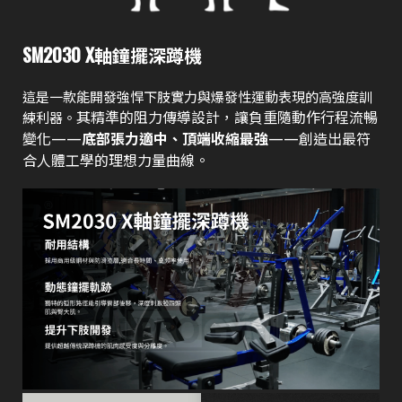
SM2030 X軸鐘擺深蹲機
這是一款能開發強悍下肢實力與爆發性運動表現的高強度訓
其精準的阻力傳導設計，讓負重隨動作行程流暢
練利器。
變化——
底部張力適中、頂端收縮最強
——創造出最符
合人體工學的理想力量曲線。