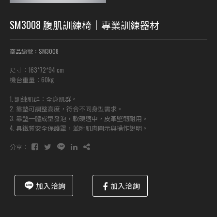
SM3008 腹肌訓練椅｜專業訓練器材
商品編號：SM3008
尺寸：163*72*94 cm
機台重量：60kg
1. 訓練肌群：全身肌群。
2. 靠墊可調整高度，符合不同身型需求。
3. 靠墊一體成型發泡，軟硬適中，皮革堅韌耐用。
4. 具鐵質安全保護罩，並附肌肉圖示與操作說明。
分享：
加入洽詢
加入洽詢