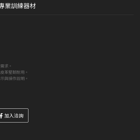
機｜專業訓練器材
型需求。
，皮革堅韌耐用。
圖示與操作說明。
加入洽詢