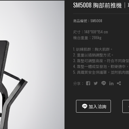
SM5008 胸部前推
商品編號：SM5008
尺寸：148*108*154 cm
機台重量：286kg
1. 訓練肌群：胸大肌群。
2. 重量以插銷調整方式。
3. 靠墊可調整高度，符合不同身
4. 靠墊一體成型發泡，軟硬適中
5. 具鐵質安全保護罩，並附肌肉
分享：
加入洽詢