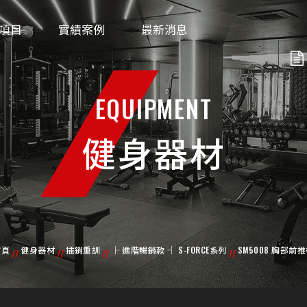
項目
實績案例
最新消息
EQUIPMENT
健身器材
首頁
健身器材
插銷重訓
├ 進階暢銷款 ┤ S-FORCE系列
SM5008 胸部前
//
//
//
//