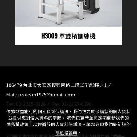
E3009 單雙槓訓練機
106479 台北市大安區復興南路二段157號3樓之1
Mail:
progym1975@gmail.com
Tel:
02-2325-0328
Fax:
02-2325-0398
依據歐盟施行的個人資料保護法，我們致力於保護您的個人資料
並提供您對個人資料的掌握。 我們已更新並將定期更新我們的
隱私權政策，以遵循該個人資料保護法。請您參照我們最新版的
隱私權聲明
。
公司簡介
⁄
產品資訊
⁄
服務項目
⁄
實績案例
⁄
最新消息
⁄
聯絡我們
⁄
線上購物