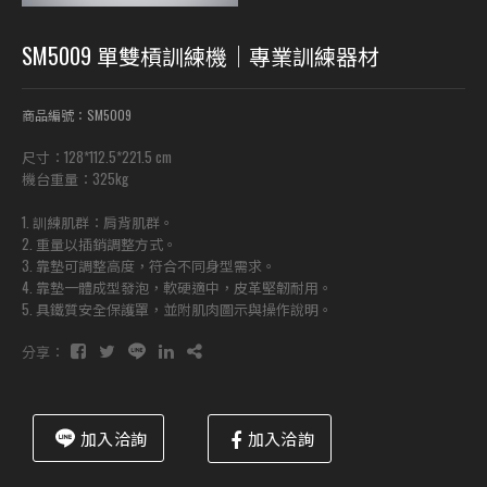
SM5009 單雙槓訓練機｜專業訓練器材
商品編號：SM5009
尺寸：128*112.5*221.5 cm
機台重量：325kg
1. 訓練肌群：肩背肌群。
2. 重量以插銷調整方式。
3. 靠墊可調整高度，符合不同身型需求。
4. 靠墊一體成型發泡，軟硬適中，皮革堅韌耐用。
5. 具鐵質安全保護罩，並附肌肉圖示與操作說明。
分享：
加入洽詢
加入洽詢