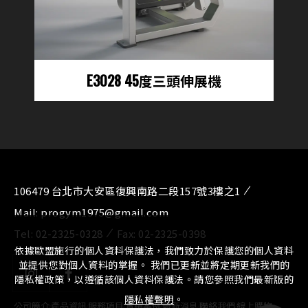
E3028 45度三頭伸展機
106479 台北市大安區復興南路二段157號3樓之1
Mail:
progym1975@gmail.com
Tel:
02-2325-0328
Fax:
02-2325-0398
依據歐盟施行的個人資料保護法，我們致力於保護您的個人資料
並提供您對個人資料的掌握。 我們已更新並將定期更新我們的
隱私權政策，以遵循該個人資料保護法。請您參照我們最新版的
隱私權聲明
。
公司簡介
⁄
產品資訊
⁄
服務項目
⁄
實績案例
⁄
最新消息
⁄
聯絡我們
⁄
線上購物