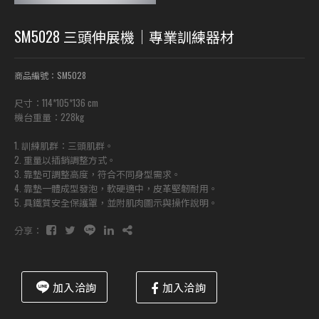
SM5028 三頭伸展機｜專業訓練器材
商品編號：SM5028
尺寸：114*105*136 cm
機台重量：228kg
1. 訓練肌群：三頭肌群。
2. 重量以插銷調整方式。
3. 靠墊可調整高度，符合不同身型需求。
4. 靠墊一體成型發泡，軟硬適中，皮革堅韌耐用。
5. 具鐵質安全保護罩，並附肌肉圖示與操作說明。
分享：
加入洽詢
加入洽詢