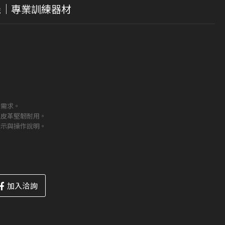
練機｜專業訓練器材
型需求。
，皮革堅韌耐用。
圖示與操作說明。
加入洽詢