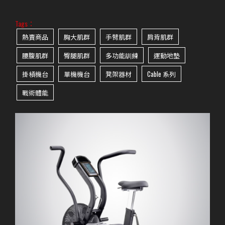
Tags：
熱賣商品
胸大肌群
手臂肌群
肩背肌群
腰腹肌群
臀腿肌群
多功能訓練
運動地墊
掛槓機台
單機機台
凳架器材
Cable 系列
戰術體能