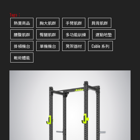
Tags：
熱賣商品
胸大肌群
手臂肌群
肩背肌群
腰腹肌群
臀腿肌群
多功能訓練
運動地墊
掛槓機台
單機機台
凳架器材
Cable 系列
戰術體能