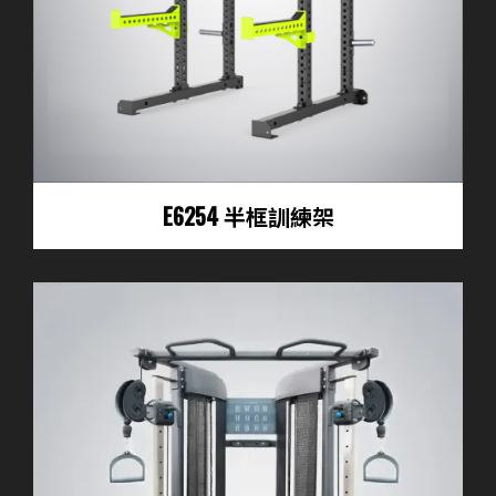
E6254 半框訓練架