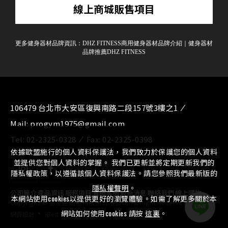
線上商城販售項目
更多健身器材品牌資訊：
DHZ FITNESS商用健身器材品牌介紹
｜
健身器材
品牌推薦DHZ FITNESS
106479 台北市大安區復興南路二段157號3樓之1
Mail:
progym1975@gmail.com
Tel:
02-2325-0328
Fax:
02-2325-0398
依據歐盟施行的個人資料保護法，我們致力於保護您的個人資料
並提供您對個人資料的掌握。 我們已更新並將定期更新我們的
隱私權政策，以遵循該個人資料保護法。請您參照我們最新版的
隱私權聲明
。
公司簡介
⁄
產品資訊
⁄
服務項目
⁄
實績案例
⁄
最新消息
⁄
聯絡我們
⁄
線上購物
本網站使用cookies以提供更好的瀏覽體驗。如需了解更多關於本
Copyright © 惠友運動器材股份有限公司. All Right Reserved.
‧
網站如何使用cookies 請按
這裏
。
網頁設計
iBest