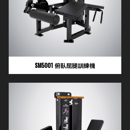
SM5001 俯臥屈腿訓練機