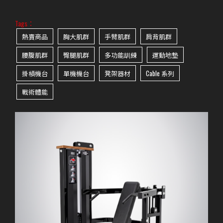
Tags：
熱賣商品
胸大肌群
手臂肌群
肩背肌群
腰腹肌群
臀腿肌群
多功能訓練
運動地墊
掛槓機台
單機機台
凳架器材
Cable 系列
戰術體能