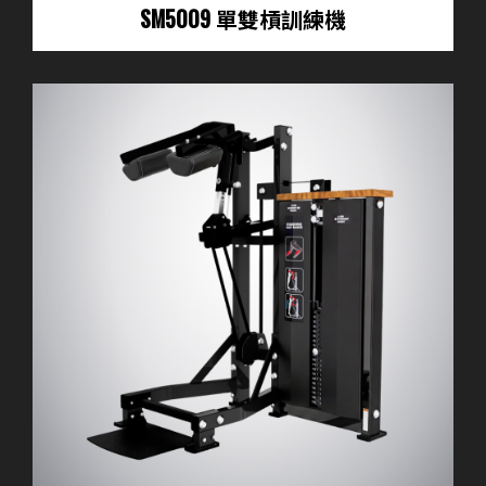
SM5009 單雙槓訓練機