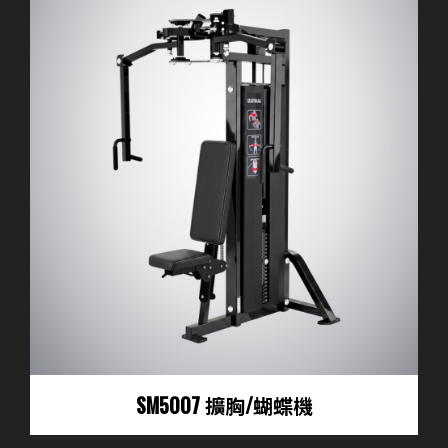
SM5007 擴胸/蝴蝶機