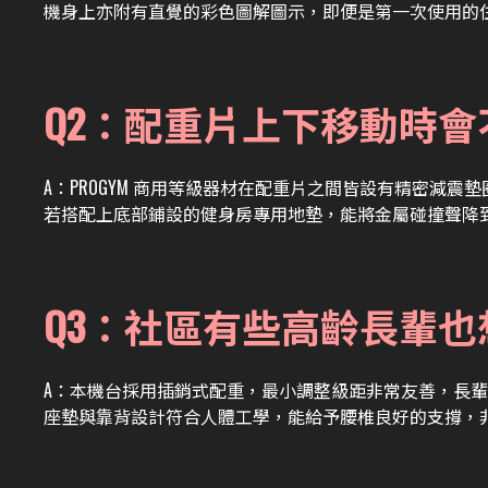
機身上亦附有直覺的彩色圖解圖示，即便是第一次使用的
Q2：配重片上下移動時
A：
PROGYM 商用等級器材在配重片之間皆設有精密減
若搭配上底部鋪設的健身房專用地墊，能將金屬碰撞聲降
Q3：社區有些高齡長輩
A：
本機台採用插銷式配重，最小調整級距非常友善，長輩
座墊與靠背設計符合人體工學，能給予腰椎良好的支撐，