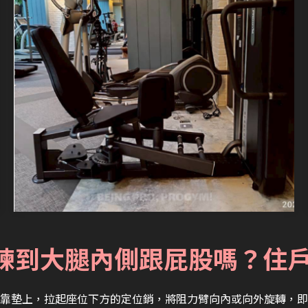
時練到大腿內側跟屁股嗎？住
靠墊上，拉起座位下方的定位銷，將阻力臂向內或向外旋轉，即