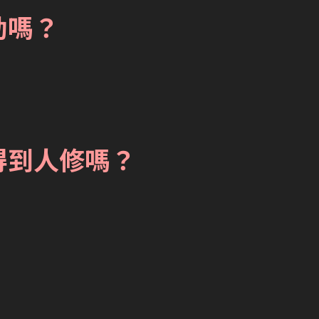
動嗎？
得到人修嗎？