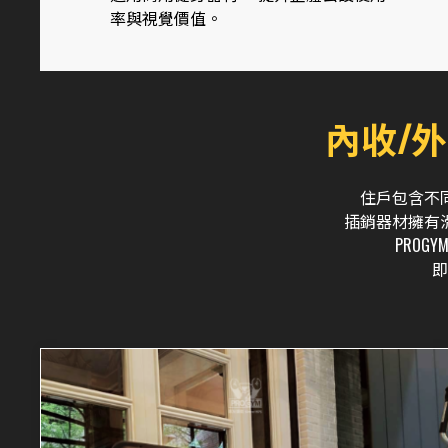
率與視覺價值。
內收/
住戶包含不
插銷器材擁有
PRO
即