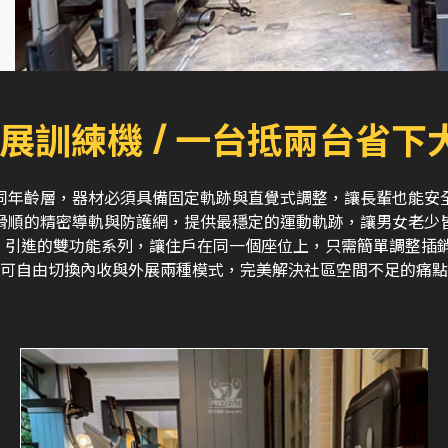
外展訓練機 / 一台抵兩台省下
同年齡層，器材必須具備固定軌跡與直覺式調整，讓長輩也能安
滑順的精密導軌與防護網，提供最穩定的運動軌跡，讓男女老少
GYM 引進的雙功能系列，讓住戶在同一個座位上，只需簡單調整插
可自由切換內收與外展兩種模式，完美解決社區空間不足的痛點