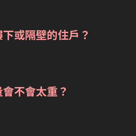
樓下或隔壁的住戶？
量會不會太重？