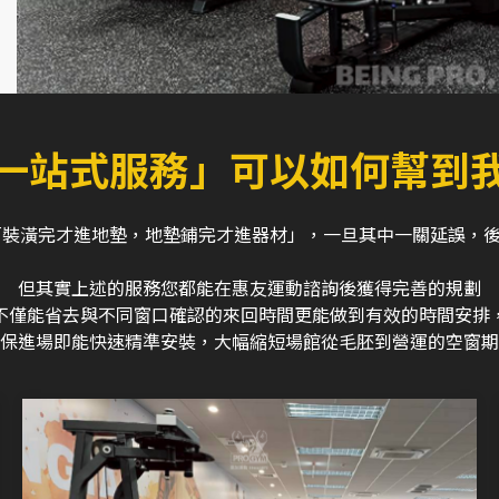
一站式服務」可以如何幫到
「裝潢完才進地墊，地墊鋪完才進器材」，一旦其中一關延誤，
但其實上述的服務您都能在惠友運動諮詢後獲得完善的規劃
不僅能省去與不同窗口確認的來回時間
更能做到有效的時間安排
保進場即能快速精準安裝，大幅縮短場館從毛胚到營運的空窗期