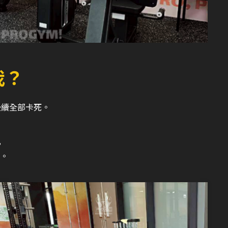
我？
後續全部卡死。
，
。