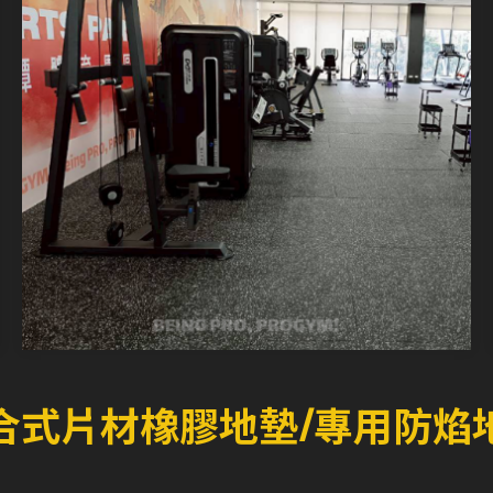
合式片材橡膠地墊/專用防焰