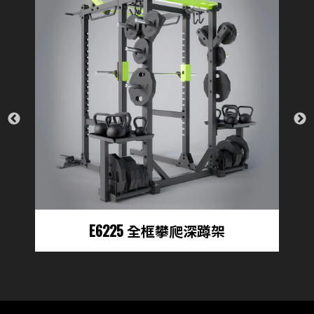
E6225 全框攀爬深蹲架