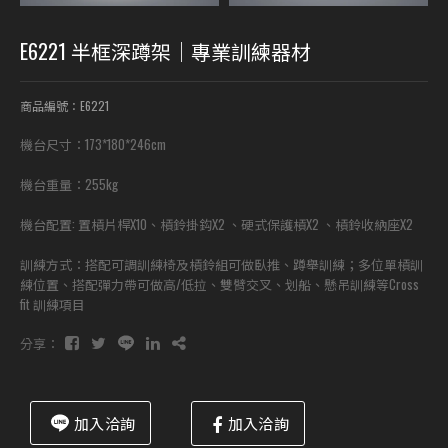
E6221 半框深蹲架｜專業訓練器材
商品編號：E6221
機台尺寸：173*180*246cm
機台重量：255kg
機台配置: 置槓片桿X10、槓鈴掛鈎X2 、硬式保護槓X2 、槓鈴收納座X2
訓練方式：搭配可調訓練椅及槓鈴組可做臥推、蹲舉訓練；多位單槓訓
練位置、搭配彈力帶可做高/低拉、雙臂交叉、划船、懸吊訓練等Cross
fit 訓練項目
分享：
加入洽詢
加入洽詢