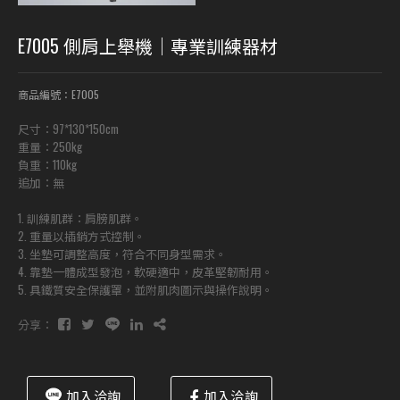
E7005 側肩上舉機｜專業訓練器材
商品編號：E7005
尺寸：97*130*150cm
重量：250kg
負重：110kg
追加：無
1. 訓練肌群：肩膀肌群。
2. 重量以插銷方式控制。
3. 坐墊可調整高度，符合不同身型需求。
4. 靠墊一體成型發泡，軟硬適中，皮革堅韌耐用。
5. 具鐵質安全保護罩，並附肌肉圖示與操作說明。
分享：
加入洽詢
加入洽詢