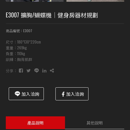
E3007 擴胸/蝴蝶機｜健身房器材規劃
商品編號：E3007
尺寸：180*130*220cm
重量：269kg
負重：110kg
訓練：胸背肌群
分享：
加入洽詢
加入洽詢
產品說明
其他說明