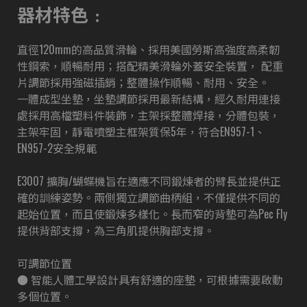
器材特色﹕
直徑120mm的高品質滑輪、採用美國勞斯高強度高柔韌
性鋼索，順暢耐用；搭配精美滑輪外蓋安全裝置， 配重
片調節採用強磁插銷；整體操作順暢、耐用、安全。
一體成型坐墊，坐墊調節採用最新結構，經久耐用連接
處採用高檔塑料件裝飾，主架採整體焊接，分體包裝，
主架牢固，靜電噴塑主框架質保5年，符合EN957-1、
EN957-2安全規範
E3007 擴胸/蝴蝶機旨在適應不同鍛煉者的臂長並提供正
確的訓練姿勢。兩側獨立調節曲柄組，不僅提供不同的
起始位置，而且使鍛煉多樣化。長而窄的背墊可為Pec Fly
提供背部支撐，為三角肌提供胸部支撐。
可調節位置
● 智能人體工學設計具有舒適的座墊，可根據需要啟動
多個位置。