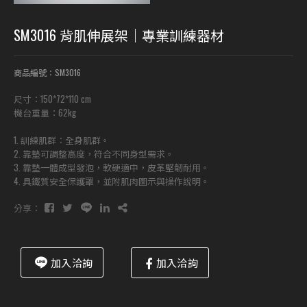
SM3016 背肌伸展架｜專業訓練器材
商品編號：SM3016
尺寸：150*72*110 cm
機台重量：62kg
1. 訓練肌群：全身肌群。
2. 靠墊可調整高度，符合不同身型需求。
3. 靠墊一體成型發泡，軟硬適中，皮革堅韌耐用。
4. 具鐵質安全保護罩，並附肌肉圖示與操作說明。
分享：
加入洽詢
加入洽詢