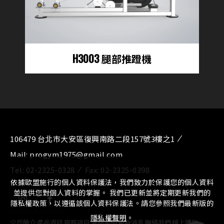
H3003 腿部推蹬機
106479 台北市大安區復興南路二段157號3樓之1
Mail:
progym1975@gmail.com
Tel:
02-2325-0328
Fax:
02-2325-0398
依據歐盟施行的個人資料保護法，我們致力於保護您的個人資料
並提供您對個人資料的掌握。 我們已更新並將定期更新我們的
隱私權政策，以遵循該個人資料保護法。請您參照我們最新版的
隱私權聲明
。
公司簡介
⁄
產品資訊
⁄
服務項目
⁄
實績案例
⁄
最新消息
⁄
聯絡我們
⁄
線上購物