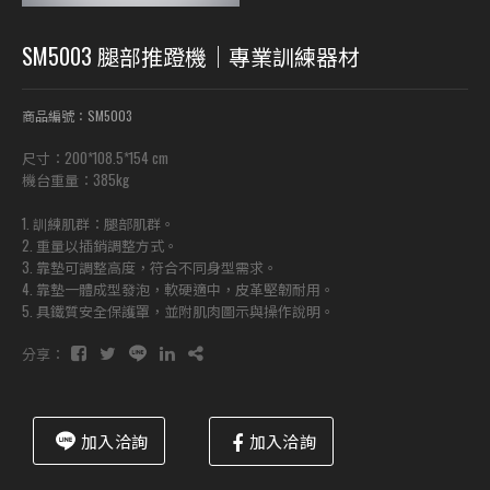
SM5003 腿部推蹬機｜專業訓練器材
商品編號：SM5003
尺寸：200*108.5*154 cm
機台重量：385kg
1. 訓練肌群：腿部肌群。
2. 重量以插銷調整方式。
3. 靠墊可調整高度，符合不同身型需求。
4. 靠墊一體成型發泡，軟硬適中，皮革堅韌耐用。
5. 具鐵質安全保護罩，並附肌肉圖示與操作說明。
分享：
加入洽詢
加入洽詢