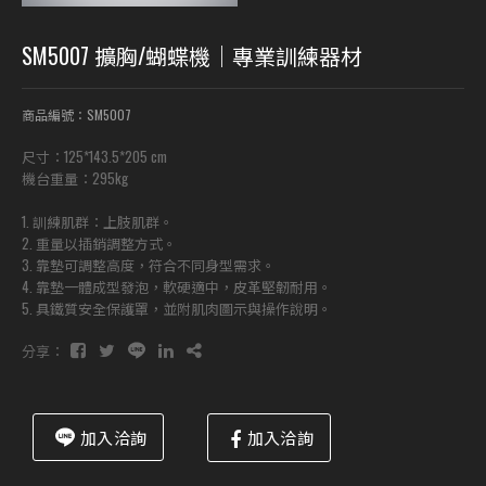
SM5007 擴胸/蝴蝶機｜專業訓練器材
商品編號：SM5007
尺寸：125*143.5*205 cm
機台重量：295kg
1. 訓練肌群：上肢肌群。
2. 重量以插銷調整方式。
3. 靠墊可調整高度，符合不同身型需求。
4. 靠墊一體成型發泡，軟硬適中，皮革堅韌耐用。
5. 具鐵質安全保護罩，並附肌肉圖示與操作說明。
分享：
加入洽詢
加入洽詢