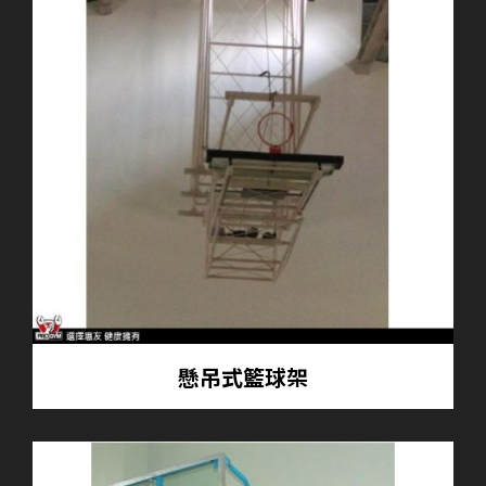
懸吊式籃球架