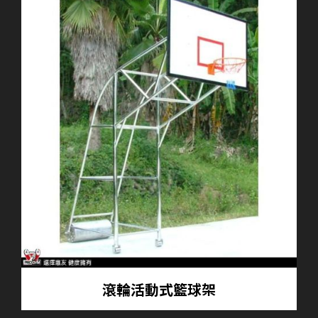
滾輪活動式籃球架