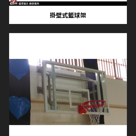
掛壁式籃球架