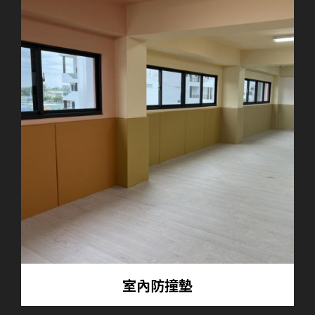
室內防撞墊