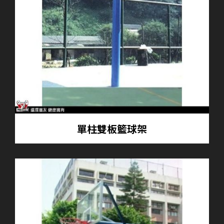
單柱雙板籃球架