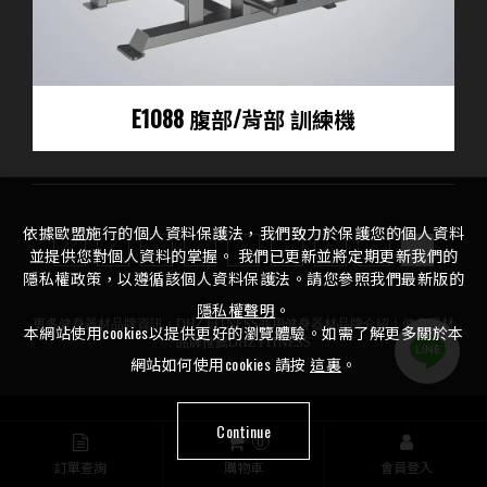
E1088 腹部/背部 訓練機
依據歐盟施行的個人資料保護法，我們致力於保護您的個人資料
1
2
3
4
5
6
7
並提供您對個人資料的掌握。 我們已更新並將定期更新我們的
隱私權政策，以遵循該個人資料保護法。請您參照我們最新版的
隱私權聲明
。
更多健身器材品牌資訊：
DHZ FITNESS商用健身器材品牌介紹
｜
健身器材
本網站使用cookies以提供更好的瀏覽體驗。如需了解更多關於本
品牌推薦DHZ FITNESS
網站如何使用cookies 請按
這裏
。
Continue
0
106479 台北市大安區復興南路二段157號3樓之1
訂單查詢
購物車
會員登入