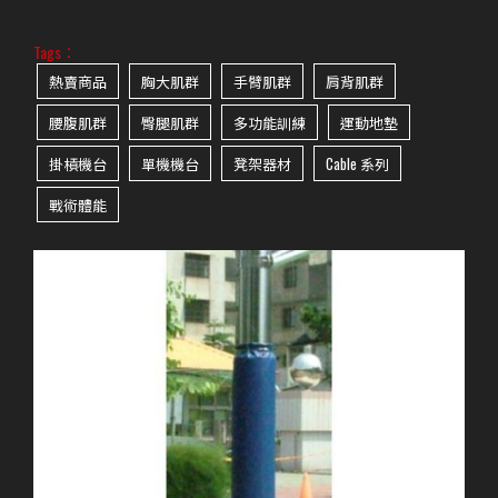
Tags：
熱賣商品
胸大肌群
手臂肌群
肩背肌群
腰腹肌群
臀腿肌群
多功能訓練
運動地墊
掛槓機台
單機機台
凳架器材
Cable 系列
戰術體能