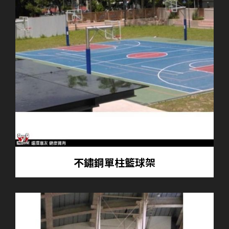
不鏽鋼單柱籃球架